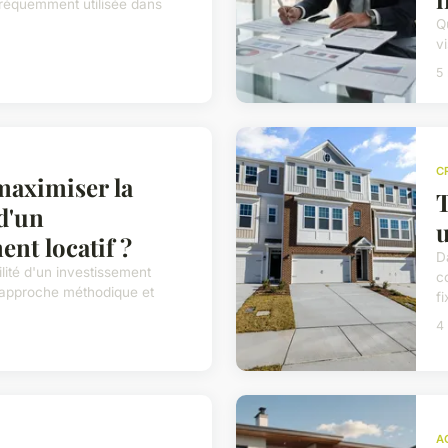
 fréquemment utilisée dans
Q
v
5
C
aximiser la
T
 d'un
u
ent locatif ?
D
lité d'un investissement
c
e approche méthodique et
fi
4
A