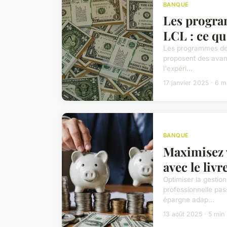
BANQUE
Les progra
LCL : ce qu'
Les programmes de f
proposent des avant
l'expéri...
17 janvier 2025 · 6 m
BANQUE
Maximisez v
avec le liv
Optimiser la gestion
professionnelle pass
épargne adap...
13 août 2025 · 5 min