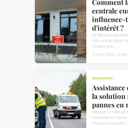
Comment l
centrale e
influence-t
d'intérêt ?
La Banque centrale
rôle crucial dans 
mission prin...
3 mars 2025 · 5 min
ASSURANCE
Assistance 
la solution
pannes en 
Stressé à l'idée de
nationale ou même 
cherchez souvent ..