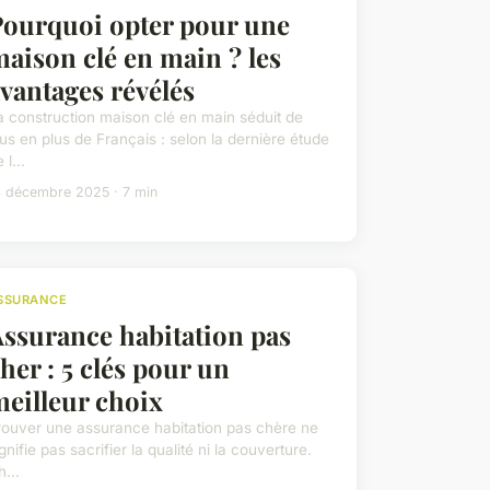
Pourquoi opter pour une
aison clé en main ? les
vantages révélés
a construction maison clé en main séduit de
lus en plus de Français : selon la dernière étude
 l...
4 décembre 2025 · 7 min
SSURANCE
ssurance habitation pas
her : 5 clés pour un
eilleur choix
rouver une assurance habitation pas chère ne
gnifie pas sacrifier la qualité ni la couverture.
...