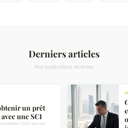
Derniers articles
Nos publications récentes
A
G
tenir un prêt
e
 avec une SCI
o
Immobilière (SCI) est une
i