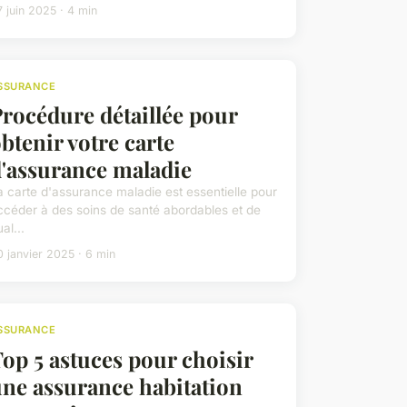
 juin 2025 · 4 min
SSURANCE
rocédure détaillée pour
btenir votre carte
'assurance maladie
a carte d'assurance maladie est essentielle pour
ccéder à des soins de santé abordables et de
al...
0 janvier 2025 · 6 min
SSURANCE
op 5 astuces pour choisir
ne assurance habitation