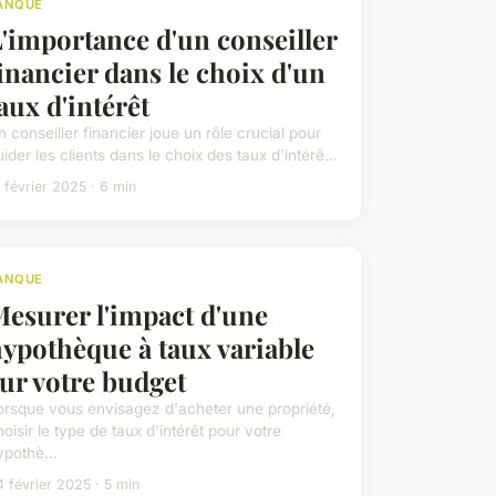
ANQUE
'importance d'un conseiller
inancier dans le choix d'un
aux d'intérêt
n conseiller financier joue un rôle crucial pour
ider les clients dans le choix des taux d'intérê...
 février 2025 · 6 min
ANQUE
esurer l'impact d'une
ypothèque à taux variable
ur votre budget
orsque vous envisagez d'acheter une propriété,
hoisir le type de taux d'intérêt pour votre
ypothè...
 février 2025 · 5 min