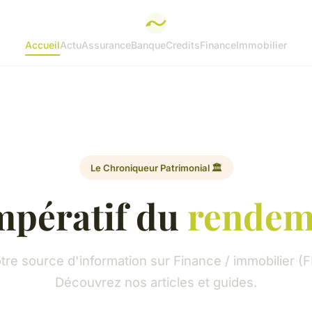
Accueil
Actu
Assurance
Banque
Credits
Finance
Immobilier
Le Chroniqueur Patrimonial 🏛️
mpératif du
rendem
tre source d'information sur Finance / immobilier (F
Découvrez nos articles et guides.