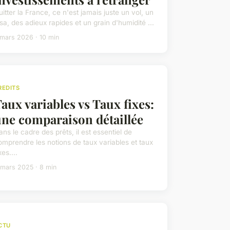
uitter la France, ce n'est jamais juste un vol, un
isa, des adieux rapides et un grain d'humidité ...
 mars 2026 · 10 min
REDITS
aux variables vs Taux fixes:
ne comparaison détaillée
ans le cadre des prêts, il est essentiel de
omprendre les notions de taux variables et taux
xes....
 mars 2025 · 8 min
CTU