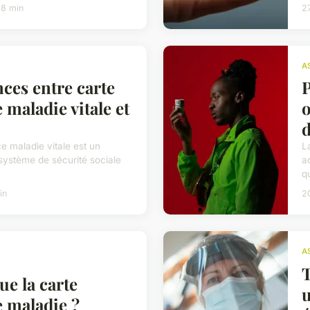
 8 min
27
A
nces entre carte
P
 maladie vitale et
o
d
e maladie vitale est un
L
système de sécurité sociale
a
qu
in
2
A
T
ue la carte
u
e maladie ?