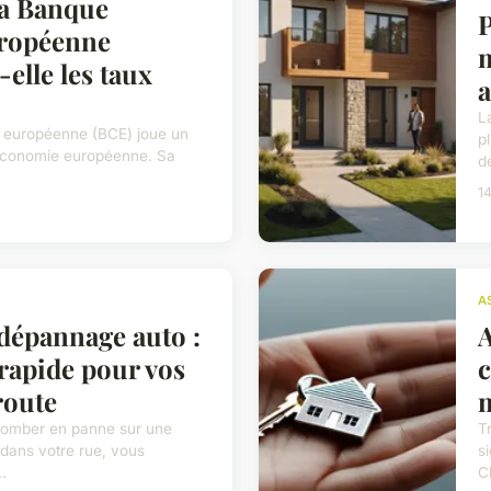
a Banque
uropéenne
m
-elle les taux
a
L
 européenne (BCE) joue un
p
l'économie européenne. Sa
de
1
A
dépannage auto :
A
 rapide pour vos
c
route
m
 tomber en panne sur une
T
dans votre rue, vous
si
.
Ch