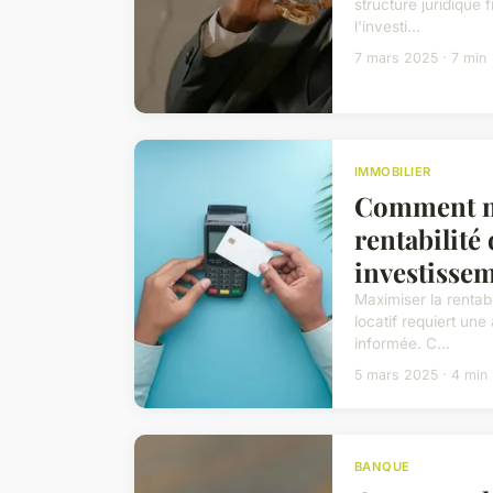
structure juridique
l'investi...
7 mars 2025 · 7 min
IMMOBILIER
Comment m
rentabilité
investissem
Maximiser la rentabi
locatif requiert un
informée. C...
5 mars 2025 · 4 min
BANQUE