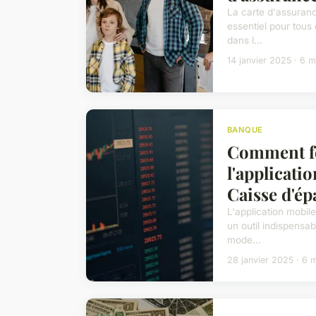
La carte d'assuran
essentiel pour tous
dans l...
14 janvier 2025 · 6 m
BANQUE
Comment f
l'applicati
Caisse d'é
L'application mobil
un outil indispensab
mode...
28 janvier 2025 · 6 