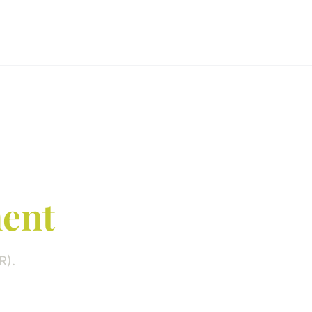
ent
R).