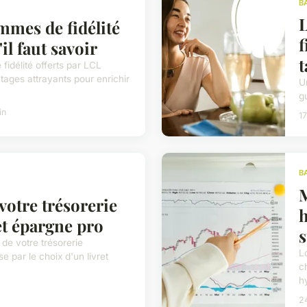
B
L
mmes de fidélité
f
il faut savoir
t
idélité offerts par LCL
ages attrayants pour enrichir
U
gu
in
17
B
M
otre trésorerie
h
ret épargne pro
s
 de votre trésorerie
L
e par le choix d'un livret
c
h
24