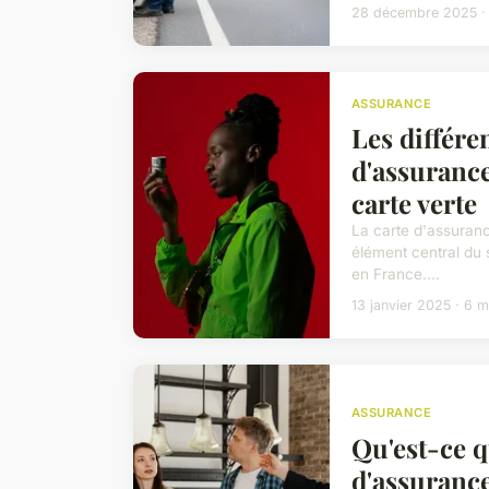
28 décembre 2025 ·
ASSURANCE
Les différe
d'assurance
carte verte
La carte d'assuranc
élément central du 
en France....
13 janvier 2025 · 6 m
ASSURANCE
Qu'est-ce q
d'assuranc