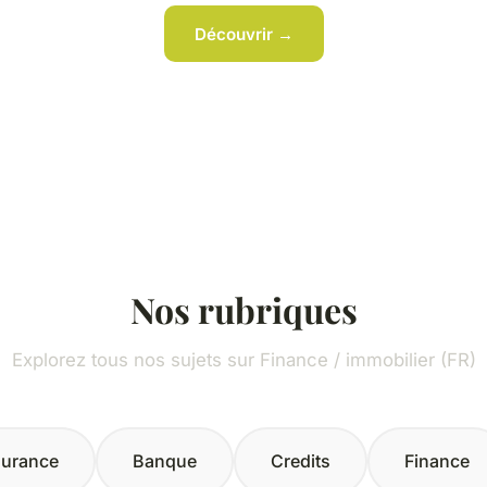
Découvrir →
Nos rubriques
Explorez tous nos sujets sur Finance / immobilier (FR)
urance
Banque
Credits
Finance