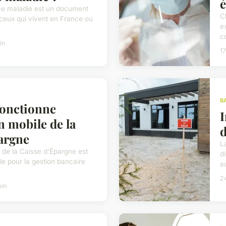
ce maladie est un document
C
 ceux qui vivent en France ou
e
c
in
17
B
onctionne
I
on mobile de la
d
pargne
L
e de la Caisse d'Épargne est
d
le pour la gestion bancaire
a
24
min