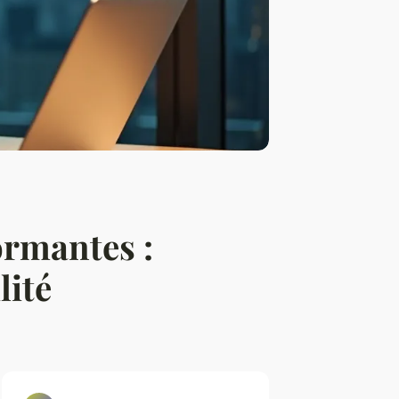
ormantes :
lité