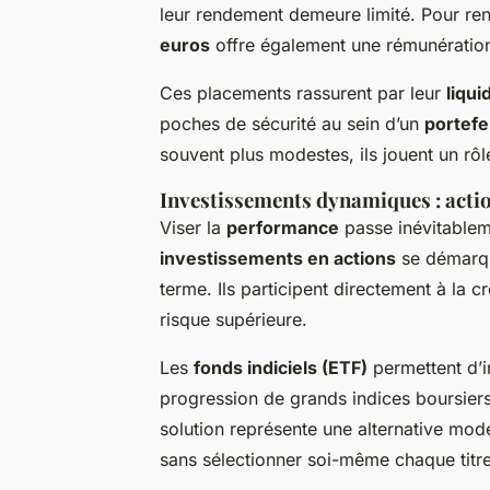
leur rendement demeure limité. Pour ren
euros
offre également une rémunération 
Ces placements rassurent par leur
liqui
poches de sécurité au sein d’un
portefeu
souvent plus modestes, ils jouent un rô
Investissements dynamiques : action
Viser la
performance
passe inévitablem
investissements en actions
se démarqu
terme. Ils participent directement à la 
risque supérieure.
Les
fonds indiciels (ETF)
permettent d’in
progression de grands indices boursiers,
solution représente une alternative mo
sans sélectionner soi-même chaque titre