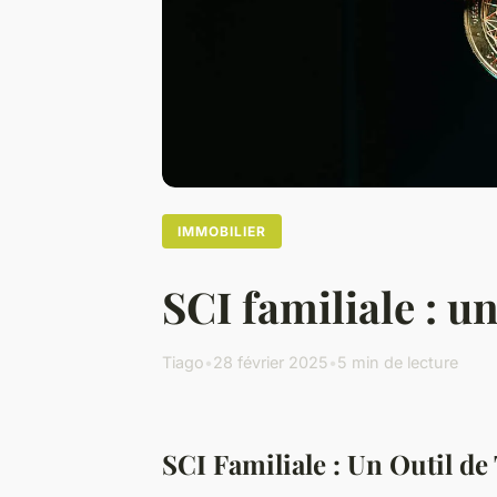
IMMOBILIER
SCI familiale : u
Tiago
•
28 février 2025
•
5 min de lecture
SCI Familiale : Un Outil d