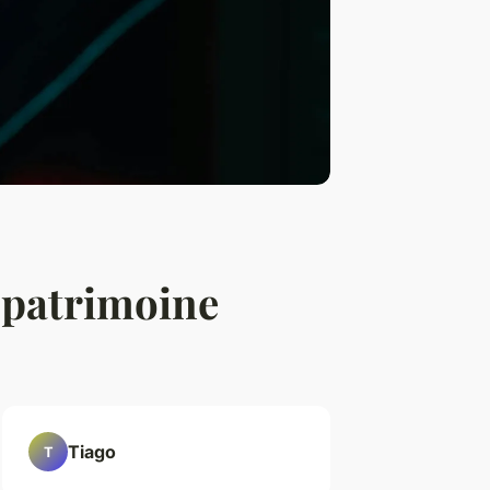
e patrimoine
Tiago
T